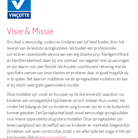
Visie & Missie
Ons doel is eenvoudig: ouders en kinderen een tof feest bieden door het
leveren van de leukste springkastelen. We bieden een professionele,
correcte en razendsnelle service aan een erg strakke prijs. Klantgerichtheid
en klanttevredenheid staan bij ons centraal: we reageren snel op aanvragen
en zijn daarin ook zeer flexibel. We houden voortdurend rekening met de
specifieke wensen van onze klanten en proberen daar zo goed mogelijk op
in te spelen. Net daarom installeren we de springkastelen kosteloos en kan
er bij slecht weer gratis geannuleerd worden.
Onze modellen zijn uniek en focussen op de dierenwereld, waardoor uw
kinderen een onvergetelijke tijd beleven en zich meteen thuis voelen. We
vinden het belangrijk dat uw kinderen jong kunnen zijn en in de buitenlicht
kunnen genieten. EenSpringkasteel biedt zowel eenvoudige springkastelen
voor kleine oppervlaktes als grotere modellen. Onze springkastelen zijn
tevens aangepast aan de leeftijd van uw kinderen en makkelijk toegankelijk.
Ze hebben ook open constructies, zodat u ten allen tijde een oogje in het zeil
kan houden. Bekijk
hier ons aanbod
.