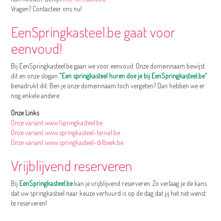
Vragen? Contacteer ons nu!
EenSpringkasteel.be gaat voor
eenvoud!
Bij EenSpringkasteel.be gaan we voor eenvoud. Onze domeinnaam bewijst
dit en onze slogan
"Een springkasteel huren doe je bij EenSpringkasteel.be"
benadrukt dit. Ben je onze domeinnaam toch vergeten? Dan hebben we er
nog enkele andere:
Onze Links
Onze variant www.1springkasteel.be
Onze variant www.springkasteel-ternat.be
Onze variant www.springkasteel-dilbeek.be
Vrijblijvend reserveren
Bij
EenSpringkasteel.be
kan je vrijblijvend reserveren. Zo verlaag je de kans
dat uw springkasteel naar keuze verhuurd is op de dag dat jij het net wenst
te reserveren!