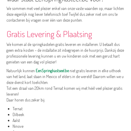
We sommen met veel plezier enkel van onze vaste waarden op, maar lichten
deze eigenlijk nog liever telefonisch toe! Twijfel dus zeker niet om ons te
contacteren bij vragen over één van deze punten.
Gratis Levering & Plaatsing
We komen al de springkastelen gratis leveren en installeren. U betaalt dus
geen extra kosten – de installatie zit inbegrepen in de huurprijs. Dankzij deze
professionele levering kunnen u en uw kinderen ook met een gerust hart
genieten van een dag vol plezier!
Natuurlijk kunnen
EenSpringkastseel.be
niet gratis leveren in elke uithoek
van het land, laat staan in Mexico of elders in de wereld! Daarom willen we u
deze dienst kort toelichten.
Tot een straal van 20km rond Ternat komen wij met héél veel plezier gratis
leveren!
Daar horen dus zeker bij:
Ternat
Dilbeek
Aalst
Ninove